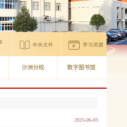
沙洲分校
数字图书馆
2025-06-03