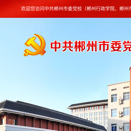
欢迎您访问中共郴州市委党校（郴州行政学院、郴州