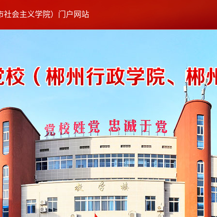
市社会主义学院）门户网站