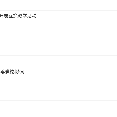
阳开展互换教学活动
市委党校授课