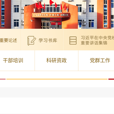
干部培训
科研资政
党群工作