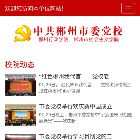
欢迎您访问本单位网站！
Toggl
naviga
校院动态
“红色郴州我代言——党校老
9月30日，“红色郴州我代言——党校老师带您走
进红色郴州”系列微视
市委党校举行欢庆新中国成立
9月29日晚上，郴州市委党校举行“迎国庆 颂祖国
感党恩”——欢庆新
市委党校举行学习贯彻党的二