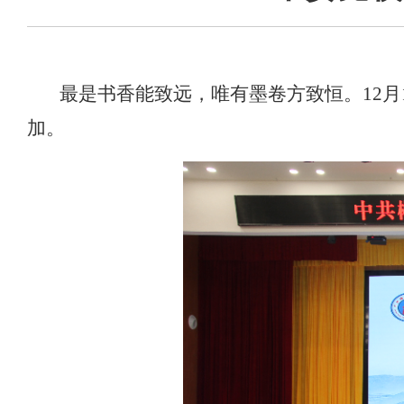
最是书香能致远，唯有墨卷方致恒。
12
加
。