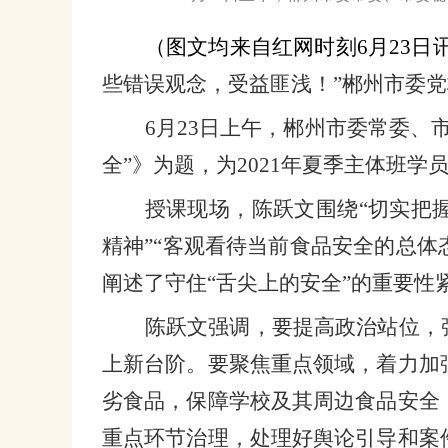
（图文均来自红网时刻
6
月
23
日
些错误观念，受益匪浅！”郴州市委
6
月
23
日上午，郴州市委常委、
全”》为题，为
2021
年夏季主体班学
授课现场，陈跃文围绕“切实把
精神”“客观看待当前食品安全的总体
阐述了守住“舌尖上的安全”的重要
陈跃文强调，要提高政治站位，
上新台阶。要聚焦重点领域，着力加
劣食品，保障学校及其周边食品安全
重点环节治理，处理好舆论引导和案