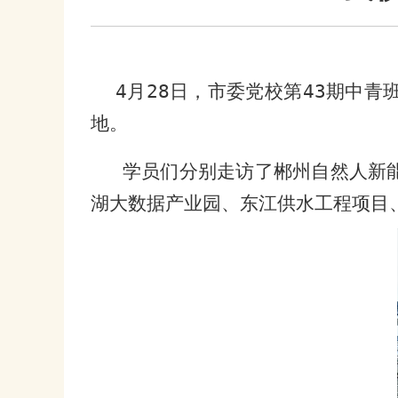
4
月
28
日，市委党校第
43
期中青
地。
学员们分别走访了郴州自然人新
湖大数据产业园、东江供水工程项目