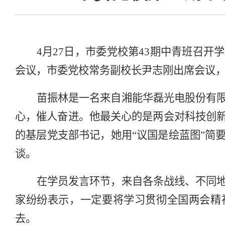
4
月
27
日，
市委党校第
43
期
中青班召开学
会议，市委党校常务副校长尹志刚出席会议
苗振林是一名来自湘能华磊光电股份有
心，催人奋进。他最关心的是两会对科技创
的基层党支部书记，她用“议国是
绘蓝图”简
谈。
在学员发言环节，来自各条战线、不同
家纷纷表示，一定要将学习贯彻全国两会精神
去。