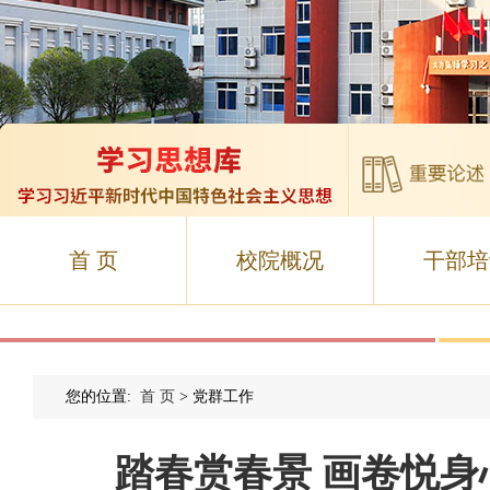
首 页
校院概况
干部培
您的位置:
首 页
> 党群工作
踏春赏春景 画卷悦身